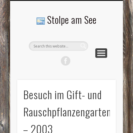
LANDSCHAFTEN
TOURISMUS
AKTUELLES
MENSCHEN
LITERATUR
GEMEINDE
HISTORIE
GEWERBE
Stolpe am See
Besuch im Gift- und
Rauschpflanzengarten
– 2003