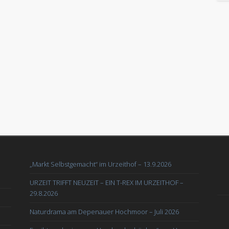
„Markt Selbstgemacht“ im Urzeithof – 13.9.2026
URZEIT TRIFFT NEUZEIT – EIN T-REX IM URZEITHOF –
29.8.2026
Naturdrama am Depenauer Hochmoor – Juli 2026