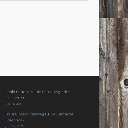
Paolo Cortese
zu
Die Chronologie der
Gutsherren
Juli 11, 2026
Frauke Ipsen-Steinweg
zu
Die Gärtnerei
Steenhoek
Juni 12, 2026