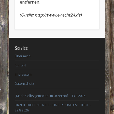
entfernen.
(Quelle: http://www.e-recht24.de)
Service
Über mich
Kontakt
Impressum
Datenschutz
„Markt Selbstgemacht“ im Urzeithof – 13.9.2026
URZEIT TRIFFT NEUZEIT – EIN T-REX IM URZEITHOF –
29.8.2026