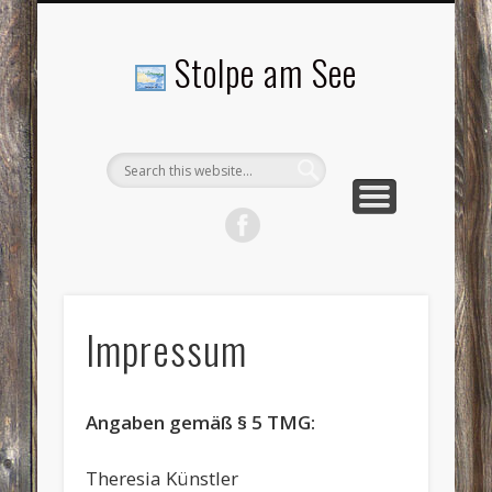
LANDSCHAFTEN
TOURISMUS
AKTUELLES
MENSCHEN
LITERATUR
GEMEINDE
HISTORIE
GEWERBE
Stolpe am See
Impressum
Angaben gemäß § 5 TMG:
Theresia Künstler