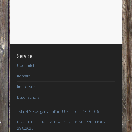
Service
Über mich
Kontakt
Impressum
Datenschutz
„Markt Selbstgemacht“ im Urzeithof – 13.9.2026
URZEIT TRIFFT NEUZEIT – EIN T-REX IM URZEITHOF –
29.8.2026