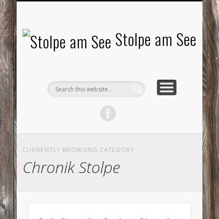
LANDSCHAFTEN
TOURISMUS
AKTUELLES
MENSCHEN
LITERATUR
GEMEINDE
HISTORIE
GEWERBE
Stolpe am See
CURRENTLY BROWSING CATEGORY
Chronik Stolpe