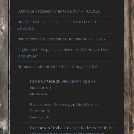
„Markt Selbstgemacht“ im Urzeithof – 13.9.2026
URZEIT TRIFFT NEUZEIT – EIN T-REX IM URZEITHOF –
29.8.2026
Naturdrama am Depenauer Hochmoor – Juli 2026
Es gibt noch ein paar „Handwerkerbücher“ von Uwe-
Jens Brauer
Flohmarkt auf dem Urzeithof – 2. August 2026
Paolo Cortese
zu
Die Chronologie der
Gutsherren
Juli 11, 2026
Frauke Ipsen-Steinweg
zu
Die Gärtnerei
Steenhoek
Juni 12, 2026
Clamor von Trotha
zu
Neuer Radwanderführer
Limes Saxoniae von Kiel nach Boizenburg