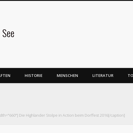
 See
AFTEN
HISTORIE
MENSCHEN
LITERATUR
TO
idth="660"]
Die Highlander Stolpe in Action beim Dorffest 2016[/caption]