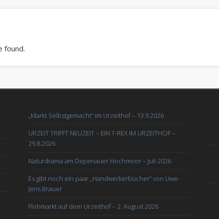
e found.
„Markt Selbstgemacht“ im Urzeithof – 13.9.2026
URZEIT TRIFFT NEUZEIT – EIN T-REX IM URZEITHOF –
29.8.2026
Naturdrama am Depenauer Hochmoor – Juli 2026
Es gibt noch ein paar „Handwerkerbücher“ von Uwe-
Jens Brauer
Flohmarkt auf dem Urzeithof – 2. August 2026