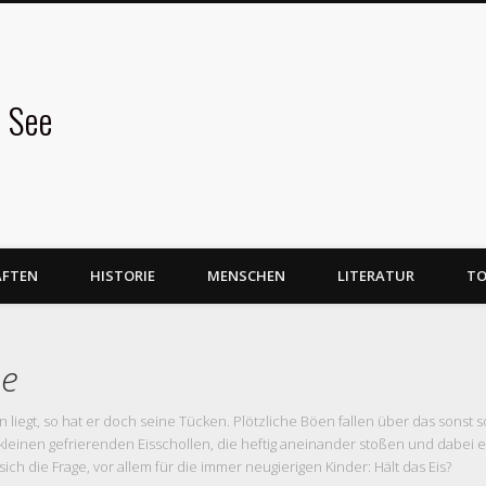
 See
AFTEN
HISTORIE
MENSCHEN
LITERATUR
TO
ee
 liegt, so hat er doch seine Tücken. Plötzliche Böen fallen über das sonst s
e kleinen gefrierenden Eisschollen, die heftig aneinander stoßen und dabei
sich die Frage, vor allem für die immer neugierigen Kinder: Hält das Eis?