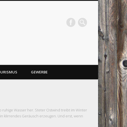
URISMUS
GEWERBE
o ruhige Wasser her. Steter Ostwind treibt im Winter
 ein klirrendes Geräusch erzeugen. Und erst, wenn