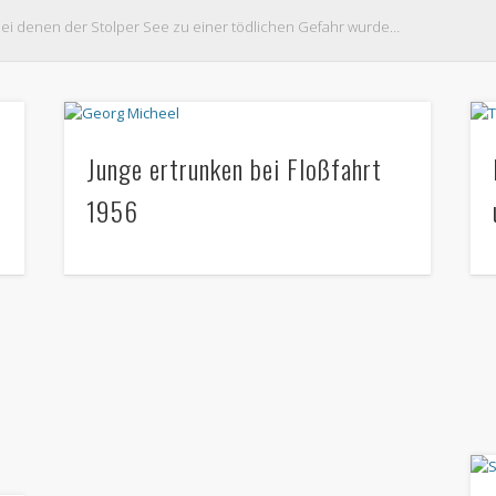
, bei denen der Stolper See zu einer tödlichen Gefahr wurde…
Junge ertrunken bei Floßfahrt
1956