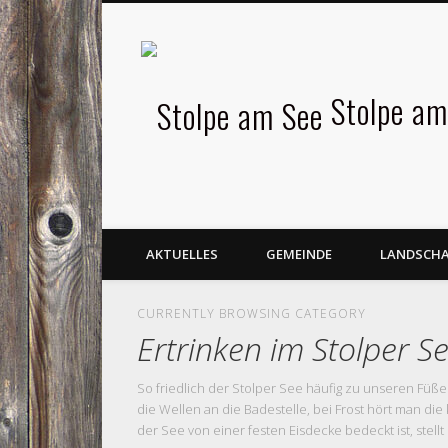
Facebook
Stolpe am
AKTUELLES
GEMEINDE
LANDSCH
CURRENTLY BROWSING CATEGORY
Ertrinken im Stolper S
So friedlich der Stolper See häufig zu unseren Füßen
die Wellen an die Badestelle, bei Frost hört man di
der See von einer festen Eisdecke bedeckt ist, stellt 