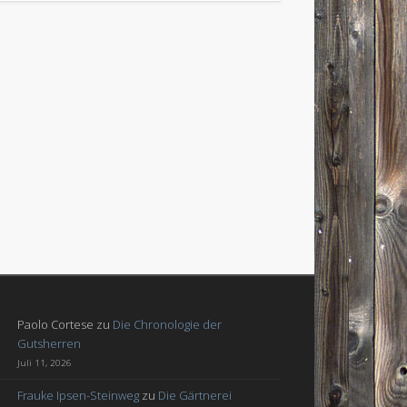
Paolo Cortese
zu
Die Chronologie der
Gutsherren
Juli 11, 2026
Frauke Ipsen-Steinweg
zu
Die Gärtnerei