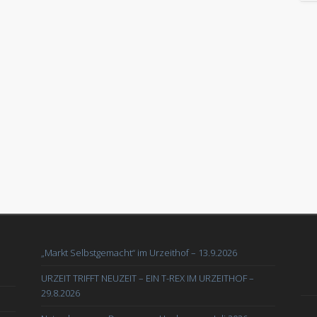
„Markt Selbstgemacht“ im Urzeithof – 13.9.2026
URZEIT TRIFFT NEUZEIT – EIN T-REX IM URZEITHOF –
29.8.2026