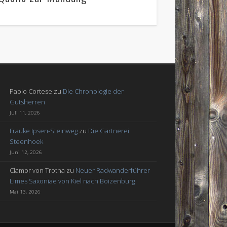
Paolo Cortese
zu
Die Chronologie der
Gutsherren
Juli 11, 2026
Frauke Ipsen-Steinweg
zu
Die Gärtnerei
Steenhoek
Juni 12, 2026
Clamor von Trotha
zu
Neuer Radwanderführer
Limes Saxoniae von Kiel nach Boizenburg
Mai 13, 2026