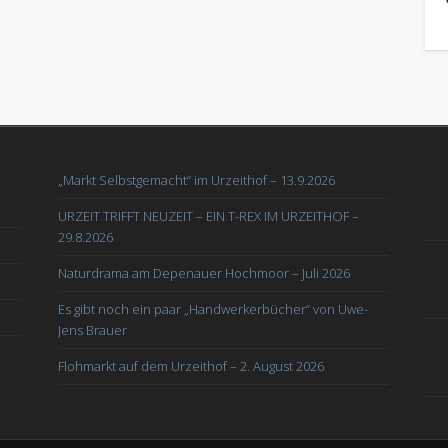
„Markt Selbstgemacht“ im Urzeithof – 13.9.2026
URZEIT TRIFFT NEUZEIT – EIN T-REX IM URZEITHOF –
29.8.2026
Naturdrama am Depenauer Hochmoor – Juli 2026
Es gibt noch ein paar „Handwerkerbücher“ von Uwe-
Jens Brauer
Flohmarkt auf dem Urzeithof – 2. August 2026