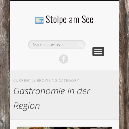
LANDSCHAFTEN
TOURISMUS
AKTUELLES
MENSCHEN
LITERATUR
GEMEINDE
HISTORIE
GEWERBE
Stolpe am See
CURRENTLY BROWSING CATEGORY
Gastronomie in der
Region