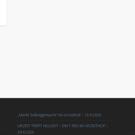
„Markt Selbstgemacht“ im Urzeithof – 13.9.2026
URZEIT TRIFFT NEUZEIT – EIN T-REX IM URZEITHOF –
29.8.2026