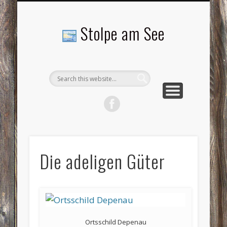
LANDSCHAFTEN
TOURISMUS
AKTUELLES
MENSCHEN
LITERATUR
GEMEINDE
HISTORIE
GEWERBE
Stolpe am See
Die adeligen Güter
Ortsschild Depenau