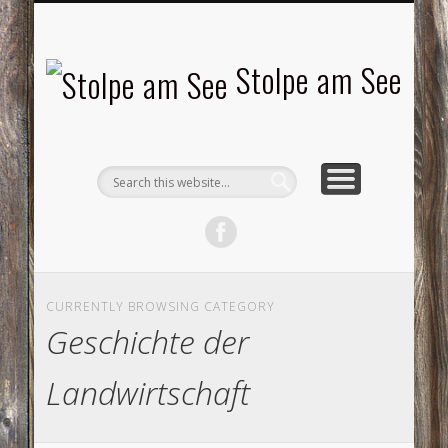
LANDSCHAFTEN
TOURISMUS
AKTUELLES
MENSCHEN
LITERATUR
GEMEINDE
HISTORIE
GEWERBE
Stolpe am See
CURRENTLY BROWSING CATEGORY
Geschichte der
Landwirtschaft