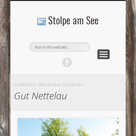
LANDSCHAFTEN
TOURISMUS
AKTUELLES
MENSCHEN
LITERATUR
GEMEINDE
HISTORIE
GEWERBE
Stolpe am See
CURRENTLY BROWSING CATEGORY
Gut Nettelau