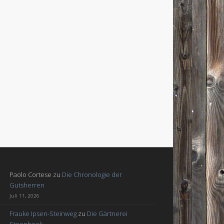
Paolo Cortese
zu
Die Chronologie der
Gutsherren
Juli 11, 2026
Frauke Ipsen-Steinweg
zu
Die Gärtnerei
Steenhoek