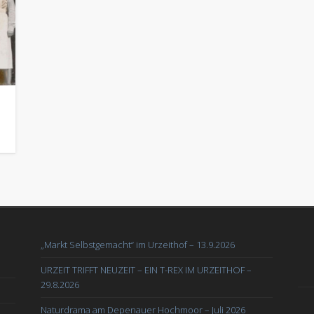
„Markt Selbstgemacht“ im Urzeithof – 13.9.2026
URZEIT TRIFFT NEUZEIT – EIN T-REX IM URZEITHOF –
29.8.2026
Naturdrama am Depenauer Hochmoor – Juli 2026