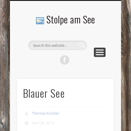
LANDSCHAFTEN
TOURISMUS
AKTUELLES
MENSCHEN
LITERATUR
GEMEINDE
HISTORIE
GEWERBE
Stolpe am See
Blauer See
Theresia Künstler
April 28, 2014