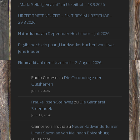
„Markt Selbstgemacht“ im Urzeithof – 13.9.2026
URZEIT TRIFFT NEUZEIT – EIN T-REX IM URZEITHOF –
29.8.2026
Naturdrama am Depenauer Hochmoor – Juli 2026
Es gibt noch ein paar „Handwerkerbücher“ von Uwe-
Jens Brauer
Flohmarkt auf dem Urzeithof – 2. August 2026
Paolo Cortese
zu
Die Chronologie der
Gutsherren
Juli 11, 2026
Frauke Ipsen-Steinweg
zu
Die Gärtnerei
Steenhoek
Juni 12, 2026
Clamor von Trotha
zu
Neuer Radwanderführer
Limes Saxoniae von Kiel nach Boizenburg
Mai 13, 2026