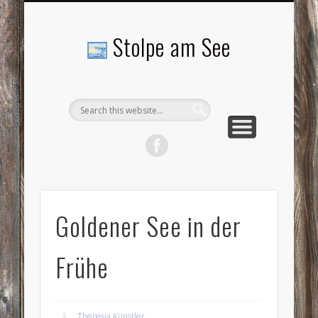
LANDSCHAFTEN
TOURISMUS
AKTUELLES
MENSCHEN
LITERATUR
GEMEINDE
HISTORIE
GEWERBE
Stolpe am See
Goldener See in der
Frühe
Theresia Künstler