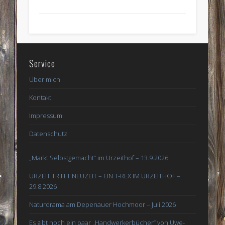
Service
Über mich
Kontakt
Impressum
Datenschutz
„Markt Selbstgemacht“ im Urzeithof – 13.9.2026
URZEIT TRIFFT NEUZEIT – EIN T-REX IM URZEITHOF –
29.8.2026
Naturdrama am Depenauer Hochmoor – Juli 2026
Es gibt noch ein paar „Handwerkerbücher“ von Uwe-