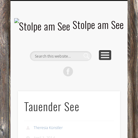
LANDSCHAFTEN
TOURISMUS
AKTUELLES
MENSCHEN
LITERATUR
GEMEINDE
HISTORIE
GEWERBE
Stolpe am See
Tauender See
Theresia Künstler
April 3, 2014