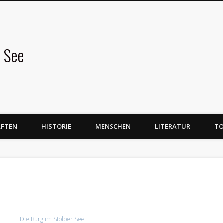
 See
AFTEN
HISTORIE
MENSCHEN
LITERATUR
TO
Die Burg im Stolper See