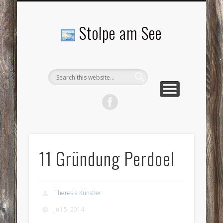
LANDSCHAFTEN
TOURISMUS
AKTUELLES
MENSCHEN
LITERATUR
GEMEINDE
HISTORIE
GEWERBE
Stolpe am See
11 Gründung Perdoel
Theresia Künstler
Juli 5, 2014