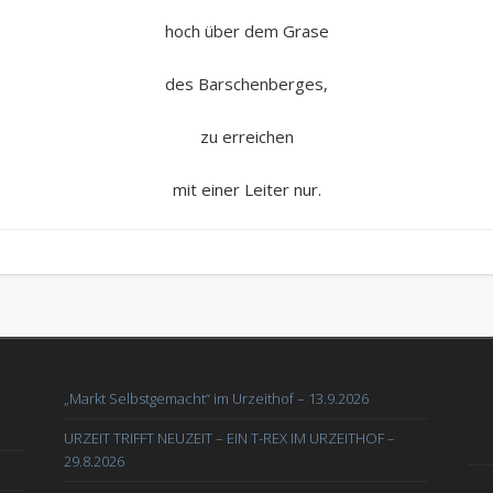
hoch über dem Grase
des Barschenberges,
zu erreichen
mit einer Leiter nur.
„Markt Selbstgemacht“ im Urzeithof – 13.9.2026
URZEIT TRIFFT NEUZEIT – EIN T-REX IM URZEITHOF –
29.8.2026