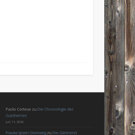
Paolo Cortese
zu
Die Chronologie der
Gutsherren
Juli 11, 2026
Frauke Ipsen-Steinweg
zu
Die Gärtnerei