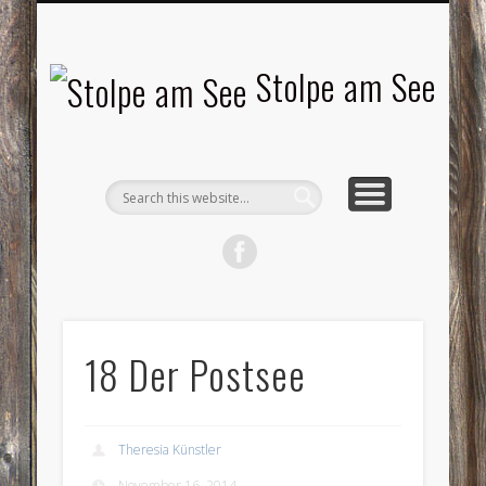
LANDSCHAFTEN
TOURISMUS
AKTUELLES
MENSCHEN
LITERATUR
GEMEINDE
HISTORIE
GEWERBE
Stolpe am See
18 Der Postsee
Theresia Künstler
November 16, 2014