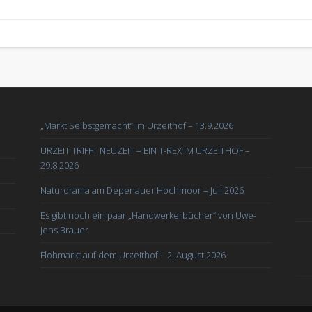
„Markt Selbstgemacht“ im Urzeithof – 13.9.2026
URZEIT TRIFFT NEUZEIT – EIN T-REX IM URZEITHOF –
29.8.2026
Naturdrama am Depenauer Hochmoor – Juli 2026
Es gibt noch ein paar „Handwerkerbücher“ von Uwe-
Jens Brauer
Flohmarkt auf dem Urzeithof – 2. August 2026