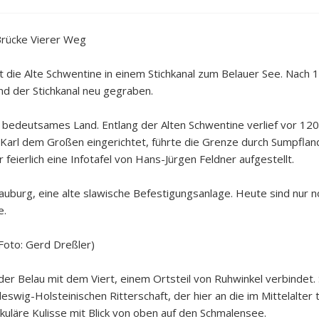
Brücke Vierer Weg
t die Alte Schwentine in einem Stichkanal zum Belauer See. Nach
nd der Stichkanal neu gegraben.
ch bedeutsames Land. Entlang der Alten Schwentine verlief vor 12
Karl dem Großen eingerichtet, führte die Grenze durch Sumpfland
feierlich eine Infotafel von Hans-Jürgen Feldner aufgestellt.
elauburg, eine alte slawische Befestigungsanlage. Heute sind nur 
e.
Foto: Gerd Dreßler)
 der Belau mit dem Viert, einem Ortsteil von Ruhwinkel verbindet
swig-Holsteinischen Ritterschaft, der hier an die im Mittelalt
akuläre Kulisse mit Blick von oben auf den Schmalensee.