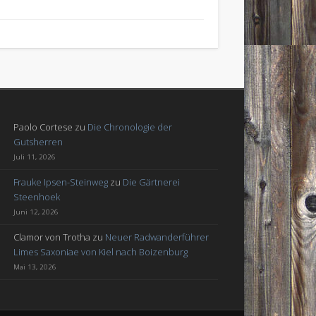
Paolo Cortese
zu
Die Chronologie der
Gutsherren
Juli 11, 2026
Frauke Ipsen-Steinweg
zu
Die Gärtnerei
Steenhoek
Juni 12, 2026
Clamor von Trotha
zu
Neuer Radwanderführer
Limes Saxoniae von Kiel nach Boizenburg
Mai 13, 2026