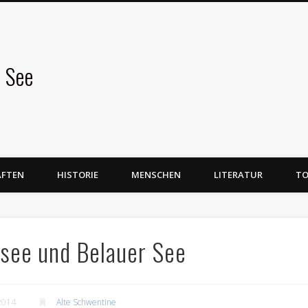
 See
AFTEN
HISTORIE
MENSCHEN
LITERATUR
TO
see und Belauer See
2014
Alte Schwentine