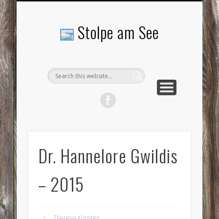
LANDSCHAFTEN
TOURISMUS
AKTUELLES
MENSCHEN
LITERATUR
GEMEINDE
HISTORIE
GEWERBE
Stolpe am See
Dr. Hannelore Gwildis
– 2015
Theresia Künstler