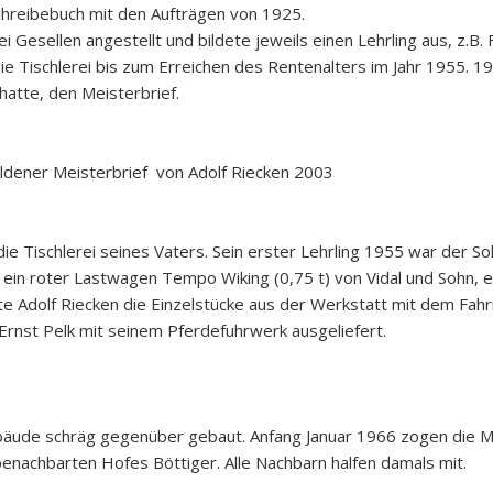
chreibebuch mit den Aufträgen von 1925.
ei Gesellen angestellt und bildete jeweils einen Lehrling aus, z.B
die Tischlerei bis zum Erreichen des Rentenalters im Jahr 1955. 1
hatte, den Meisterbrief.
ldener Meisterbrief von Adolf Riecken 2003
ie Tischlerei seines Vaters. Sein erster Lehrling 1955 war der S
in roter Lastwagen Tempo Wiking (0,75 t) von Vidal und Sohn, e
e Adolf Riecken die Einzelstücke aus der Werkstatt mit dem Fahr
rnst Pelk mit seinem Pferdefuhrwerk ausgeliefert.
ude schräg gegenüber gebaut. Anfang Januar 1966 zogen die Mas
nachbarten Hofes Böttiger. Alle Nachbarn halfen damals mit.