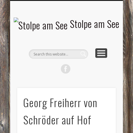
LANDSCHAFTEN
TOURISMUS
AKTUELLES
MENSCHEN
LITERATUR
GEMEINDE
HISTORIE
GEWERBE
Stolpe am See
Georg Freiherr von
Schröder auf Hof