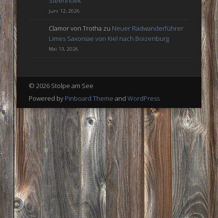
Steenhoek
Juni 12, 2026
Clamor von Trotha
zu
Neuer Radwanderführer
Limes Saxoniae von Kiel nach Boizenburg
Mai 13, 2026
© 2026 Stolpe am See
Powered by
Pinboard Theme
and
WordPress