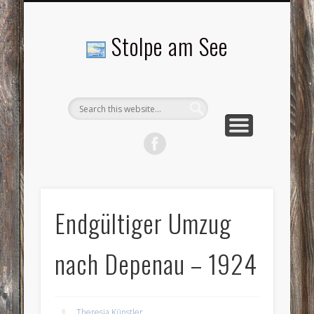
LANDSCHAFTEN
TOURISMUS
AKTUELLES
MENSCHEN
LITERATUR
GEMEINDE
HISTORIE
GEWERBE
Stolpe am See
Endgültiger Umzug
nach Depenau – 1924
Theresia Künstler