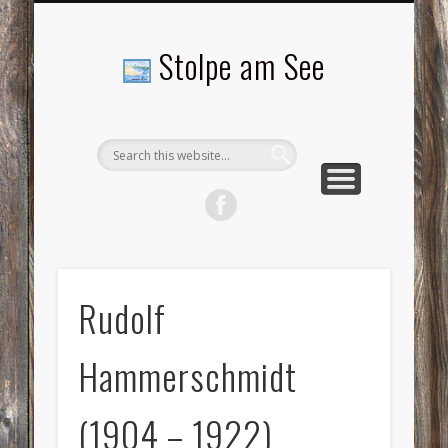
LANDSCHAFTEN
TOURISMUS
AKTUELLES
MENSCHEN
LITERATUR
GEMEINDE
HISTORIE
GEWERBE
Stolpe am See
Rudolf
Hammerschmidt
(1904 – 1922)