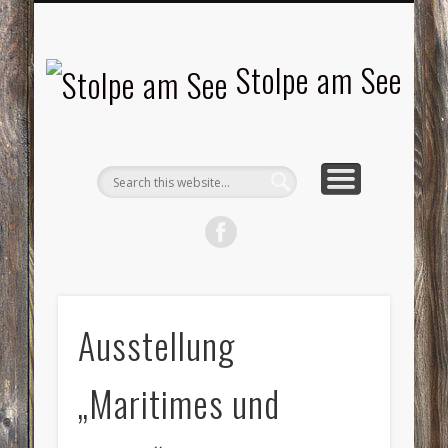
LANDSCHAFTEN
TOURISMUS
AKTUELLES
MENSCHEN
LITERATUR
GEMEINDE
HISTORIE
GEWERBE
Stolpe am See
Ausstellung
„Maritimes und