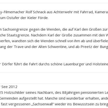
by-Filmemacher Rolf Schnack aus Achterwehr mit Fahrrad, Kamera
zum Ostufer der Kieler Förde.
alten Sachsengrenze gegen die Wenden, die auf Karl den Großen zu
tsche Staatsgrenze. Nachdem Karl der Große zusammen mit den W
erfen, wandten sich die Wenden schnell von ihm ab und überfiel
lang der Trave und der Alten Schwentine, und ab Preetz der Bung
r Dörfer führt die Fahrt durchs schöne Lauenburger und Holsteine
r See 2012
 25 Holzschilder seines Nachbarn, des 88jährigen pensionierten L
 Gemeinden aufgestellt hat. Manche sind wunderbar erhalten, and
n fast vergessenen „Sachsenwall“ wieder ins Bewusstsein zu brin