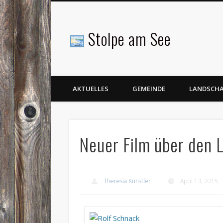
Stolpe am See
Facebook
AKTUELLES
GEMEINDE
LANDSCH
Neuer Film über den 
Theresia Künstler
April 13, 2015