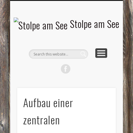
LANDSCHAFTEN
TOURISMUS
AKTUELLES
MENSCHEN
LITERATUR
GEMEINDE
HISTORIE
GEWERBE
Stolpe am See
Aufbau einer
zentralen