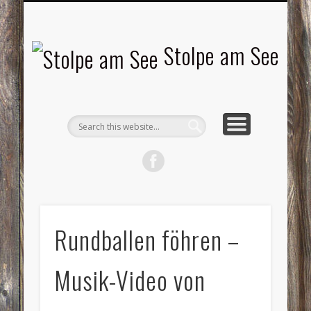
LANDSCHAFTEN
TOURISMUS
AKTUELLES
MENSCHEN
LITERATUR
GEMEINDE
HISTORIE
GEWERBE
Stolpe am See
Rundballen föhren –
Musik-Video von