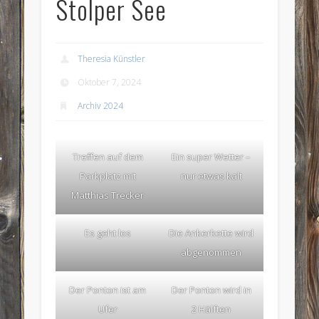
Stolper See
Theresia Künstler
Oktober 7, 2024
Archiv 2024
Treffen auf dem
Ein super Wetter –
Parkplatz mit
nur etwas kalt
Matthias Trecker
Es geht los
Die Ankerkette wird
abgenommen
Der Ponton ist am
Der Ponton wird in
Ufer
2 Hälften