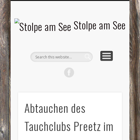
LANDSCHAFTEN
TOURISMUS
AKTUELLES
MENSCHEN
LITERATUR
GEMEINDE
HISTORIE
GEWERBE
Stolpe am See
Abtauchen des
Tauchclubs Preetz im