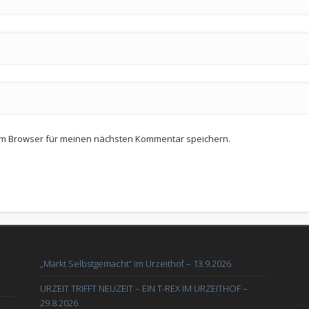
em Browser für meinen nächsten Kommentar speichern.
„Markt Selbstgemacht“ im Urzeithof – 13.9.2026
URZEIT TRIFFT NEUZEIT – EIN T-REX IM URZEITHOF –
29.8.2026