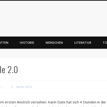
AFTEN
HISTORIE
MENSCHEN
LITERATUR
TO
le 2.0
16
Archiv 2016
em ersten Anstrich versehen. Karin Date hat sich 4 Stunden in di