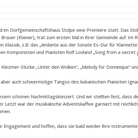
im Dorfgemeinschaftshaus Stolpe eine Premiere statt. Das Stol
 Brauer (Klavier), trat zum ersten Mal in ihrer Gemeinde auf. I
en Klassik, z.B. das „Andante aus der Sonate Es-Dur für Klarinet
n Komponisten und Pianisten Rolf Lovland „Song from a secret 
 Klezmer-Stücke „Unter den Wolken“, „Melody for Dominique“ und 
, aber auch schwermütige Tangos des kubanischen Pianisten Igna
esem schönen Nachmittagskonzert. Und wir stellten fest, dass d
 Letzt war der musikalische Adventskaffee garniert mit reichlic
mmen.
hr Engagement und hoffen, dass sie bald wieder ihre Instrument