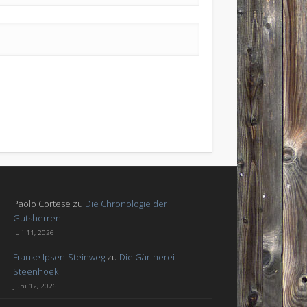
Paolo Cortese
zu
Die Chronologie der
Gutsherren
Juli 11, 2026
Frauke Ipsen-Steinweg
zu
Die Gärtnerei
Steenhoek
Juni 12, 2026