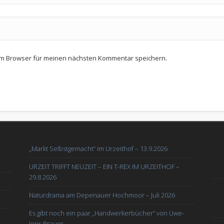
em Browser für meinen nächsten Kommentar speichern.
„Markt Selbstgemacht“ im Urzeithof – 13.9.2026
URZEIT TRIFFT NEUZEIT – EIN T-REX IM URZEITHOF –
29.8.2026
Naturdrama am Depenauer Hochmoor – Juli 2026
Es gibt noch ein paar „Handwerkerbücher“ von Uwe-
Jens Brauer