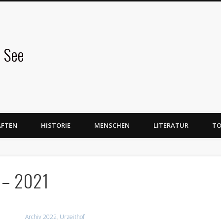
 See
AFTEN
HISTORIE
MENSCHEN
LITERATUR
TO
 – 2021
Archiv 2022
,
Urzeithof