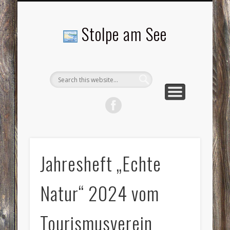
LANDSCHAFTEN
TOURISMUS
AKTUELLES
MENSCHEN
LITERATUR
GEMEINDE
HISTORIE
GEWERBE
Stolpe am See
Jahresheft „Echte
Natur“ 2024 vom
Tourismusverein