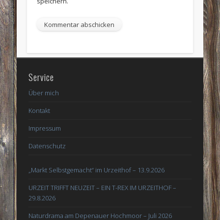
speichern.
Service
Über mich
Kontakt
Impressum
Datenschutz
„Markt Selbstgemacht“ im Urzeithof – 13.9.2026
URZEIT TRIFFT NEUZEIT – EIN T-REX IM URZEITHOF –
29.8.2026
Naturdrama am Depenauer Hochmoor – Juli 2026