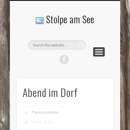
LANDSCHAFTEN
TOURISMUS
AKTUELLES
MENSCHEN
LITERATUR
GEMEINDE
HISTORIE
GEWERBE
Stolpe am See
Abend im Dorf
Theresia Künstler
Juli 19, 2024