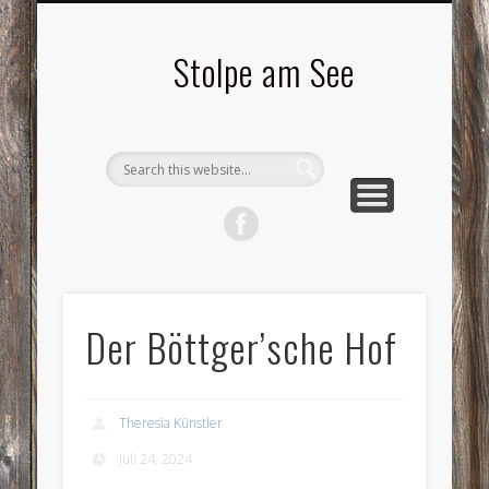
LANDSCHAFTEN
TOURISMUS
AKTUELLES
MENSCHEN
LITERATUR
GEMEINDE
HISTORIE
GEWERBE
Stolpe am See
Der Böttger’sche Hof
Theresia Künstler
Juli 24, 2024