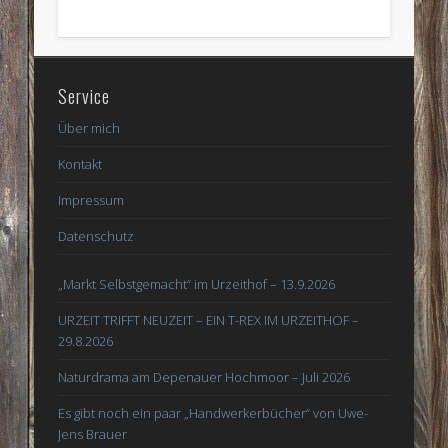
Service
Über mich
Kontakt
Impressum
Datenschutz
„Markt Selbstgemacht“ im Urzeithof – 13.9.2026
URZEIT TRIFFT NEUZEIT – EIN T-REX IM URZEITHOF –
29.8.2026
Naturdrama am Depenauer Hochmoor – Juli 2026
Es gibt noch ein paar „Handwerkerbücher“ von Uwe-
Jens Brauer