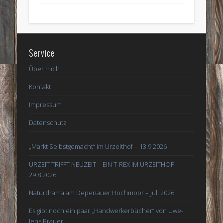
Service
Über mich
Kontakt
Impressum
Datenschutz
„Markt Selbstgemacht“ im Urzeithof – 13.9.2026
URZEIT TRIFFT NEUZEIT – EIN T-REX IM URZEITHOF –
29.8.2026
Naturdrama am Depenauer Hochmoor – Juli 2026
Es gibt noch ein paar „Handwerkerbücher“ von Uwe-
Jens Brauer