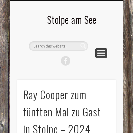
LANDSCHAFTEN
TOURISMUS
AKTUELLES
MENSCHEN
LITERATUR
GEMEINDE
HISTORIE
GEWERBE
Stolpe am See
Ray Cooper zum
fünften Mal zu Gast
in Stolpe – 2024