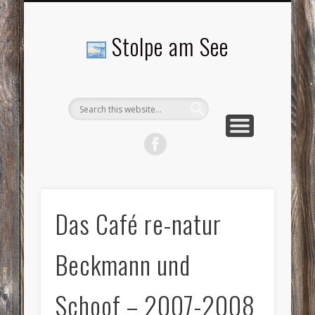
LANDSCHAFTEN
TOURISMUS
AKTUELLES
MENSCHEN
LITERATUR
GEMEINDE
HISTORIE
GEWERBE
Stolpe am See
Das Café re-natur
Beckmann und
Schoof – 2007-2008