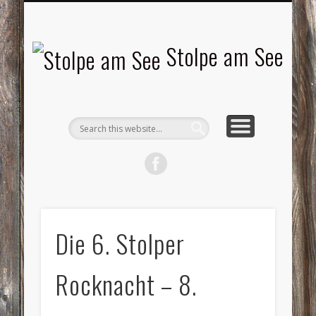
LANDSCHAFTEN
TOURISMUS
AKTUELLES
MENSCHEN
LITERATUR
GEMEINDE
HISTORIE
GEWERBE
Stolpe am See
Die 6. Stolper
Rocknacht – 8.