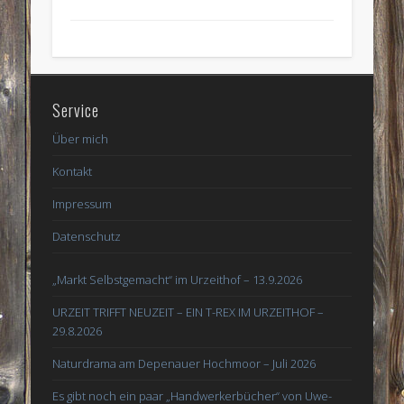
Service
Über mich
Kontakt
Impressum
Datenschutz
„Markt Selbstgemacht“ im Urzeithof – 13.9.2026
URZEIT TRIFFT NEUZEIT – EIN T-REX IM URZEITHOF –
29.8.2026
Naturdrama am Depenauer Hochmoor – Juli 2026
Es gibt noch ein paar „Handwerkerbücher“ von Uwe-