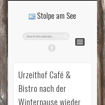
LANDSCHAFTEN
TOURISMUS
AKTUELLES
MENSCHEN
LITERATUR
GEMEINDE
HISTORIE
GEWERBE
Stolpe am See
Urzeithof Café &
Bistro nach der
Winterpause wieder