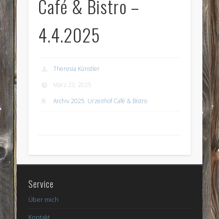
Café & Bistro –
4.4.2025
Theresia Künstler
März 23, 2025
Archiv 2025
,
Urzeithof Café & Bistro
Service
Über mich
Kontakt