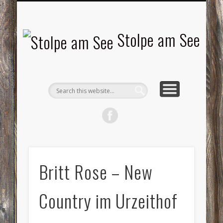
LANDSCHAFTEN
TOURISMUS
AKTUELLES
MENSCHEN
LITERATUR
GEMEINDE
HISTORIE
GEWERBE
Stolpe am See
Britt Rose – New
Country im Urzeithof