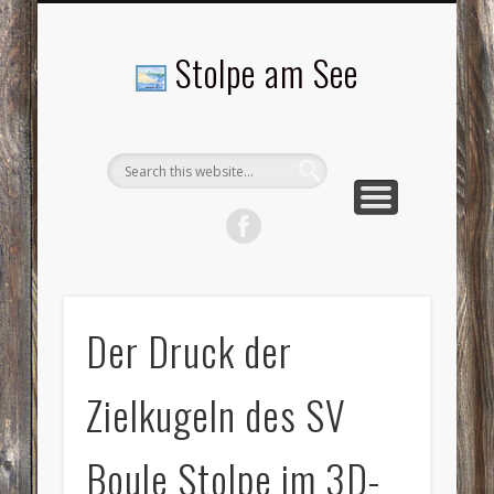
LANDSCHAFTEN
TOURISMUS
AKTUELLES
MENSCHEN
LITERATUR
GEMEINDE
HISTORIE
GEWERBE
Stolpe am See
Der Druck der
Zielkugeln des SV
Boule Stolpe im 3D-