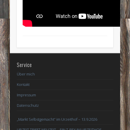
Service
Über mich
Kontakt
Impressum
Datenschutz
„Markt Selbstgemacht“ im Urzeithof – 13.9.2026
URZEIT TRIFFT NEUZEIT – EIN T-REX IM URZEITHOF –