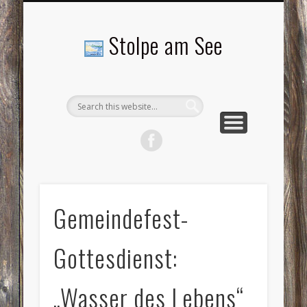
LANDSCHAFTEN
TOURISMUS
AKTUELLES
MENSCHEN
LITERATUR
GEMEINDE
HISTORIE
GEWERBE
Stolpe am See
Gemeindefest-
Gottesdienst:
„Wasser des Lebens“