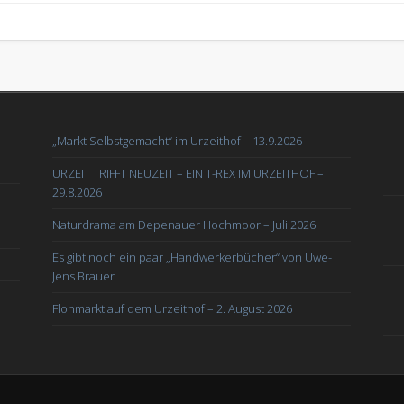
„Markt Selbstgemacht“ im Urzeithof – 13.9.2026
URZEIT TRIFFT NEUZEIT – EIN T-REX IM URZEITHOF –
29.8.2026
Naturdrama am Depenauer Hochmoor – Juli 2026
Es gibt noch ein paar „Handwerkerbücher“ von Uwe-
Jens Brauer
Flohmarkt auf dem Urzeithof – 2. August 2026