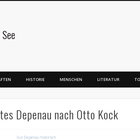
 See
AFTEN
HISTORIE
MENSCHEN
LITERATUR
TO
utes Depenau nach Otto Kock
Gut Depenau historisch