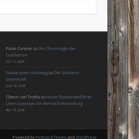
Paolo Cortese
zu
Die Chronologie der
Gutsherren
Juli 11, 2026
Frauke Ipsen-Steinweg
zu
Die Gärtnerei
Steenhoek
Juni 12, 2026
Clamor von Trotha
zu
Neuer Radwanderführer
Limes Saxoniae von Kiel nach Boizenburg
Mai 13, 2026
Powered by
Pinboard Theme
and
WordPress