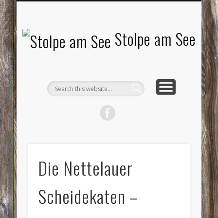
LANDSCHAFTEN
TOURISMUS
AKTUELLES
MENSCHEN
LITERATUR
GEMEINDE
HISTORIE
GEWERBE
Stolpe am See
Die Nettelauer
Scheidekaten –