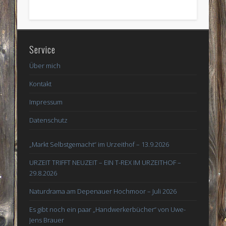
Service
Über mich
Kontakt
Impressum
Datenschutz
„Markt Selbstgemacht“ im Urzeithof – 13.9.2026
URZEIT TRIFFT NEUZEIT – EIN T-REX IM URZEITHOF –
29.8.2026
Naturdrama am Depenauer Hochmoor – Juli 2026
Es gibt noch ein paar „Handwerkerbücher“ von Uwe-
Jens Brauer