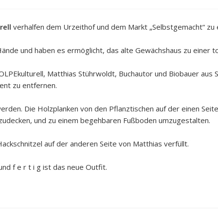
ell
verhalfen dem Urzeithof und dem Markt „Selbstgemacht“ zu 
 Hände und haben es ermöglicht, das alte Gewächshaus zu einer to
LPEkulturell, Matthias Stührwoldt, Buchautor und Biobauer aus S
ent zu entfernen.
erden. Die Holzplanken von den Pflanztischen auf der einen Sei
bzudecken, und zu einem begehbaren Fußboden umzugestalten.
ckschnitzel auf der anderen Seite von Matthias verfüllt.
d f e r t i g ist das neue Outfit.