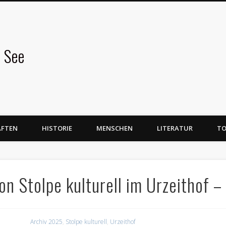
 See
AFTEN
HISTORIE
MENSCHEN
LITERATUR
TO
n Stolpe kulturell im Urzeithof 
5
Archiv 2025
,
Stolpe kulturell
,
Urzeithof