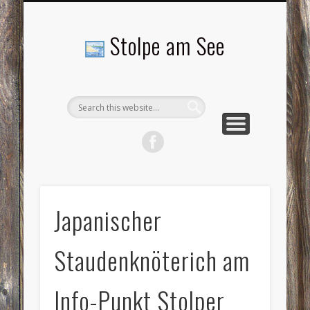
LANDSCHAFTEN
TOURISMUS
AKTUELLES
MENSCHEN
LITERATUR
GEMEINDE
HISTORIE
GEWERBE
Stolpe am See
Japanischer
Staudenknöterich am
Info-Punkt Stolper