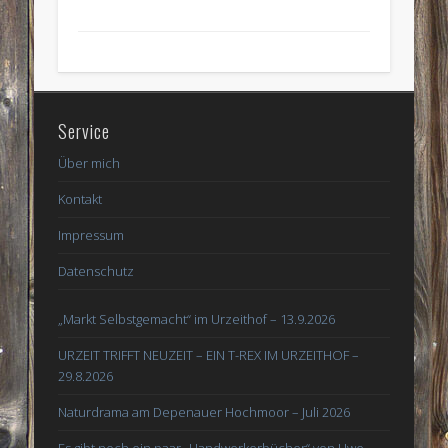
Service
Über mich
Kontakt
Impressum
Datenschutz
„Markt Selbstgemacht“ im Urzeithof – 13.9.2026
URZEIT TRIFFT NEUZEIT – EIN T-REX IM URZEITHOF –
29.8.2026
Naturdrama am Depenauer Hochmoor – Juli 2026